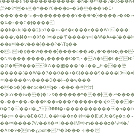
{
����e'h�����������F�h�I���7�Oo��w���
㶵9�8Y�e�Y��Y0���x~�S����n�O/
���'���1s�v��������Y��9P�}l����>�8�
�%�=��O�|����
��k�ktaI���2{{p7��<~�6�d���e���W/]���|
���y�|4��Xf�;'�z�^F����h[�W�A4�{����������zԾq�q���i
��ӿ��v���]���?�\Τq��
�5.n�Ϗ��W����]����c��u�y�'��G�j���
�N/N���l����y�����C�%j~�W�ћ�0�N>̚˫���D{�������E{����Ƈ���R���Og���X�X�I��$�
�@�88���ٗ#W��΁���f�U��_;Ft���燙
�����{��W��7��߀��<�C{����9����[3�=f����E���h
�����>v����O��|~��w���
��o�(��nod�Oԛ�:۽���.� #}
�{8oY��ѷa��{�1>X������*���[{�>^����٧��,�;�q��t�::�K���_����:s�a����}.of�(9�Z�������o2�]���7�I������V�f.|
�z��+��z�i��K��x���Y����r��n}}X��
O�O���>l�_?NNN�>�����������n��f
^]�e��w�E�G3J_����n�֍��]u0Jo�Sջ�o.�~
������7Vv��X�I���l|M>m����z�%�/
�Az�9�]m�ډypsit�7?�$���>|i|��.