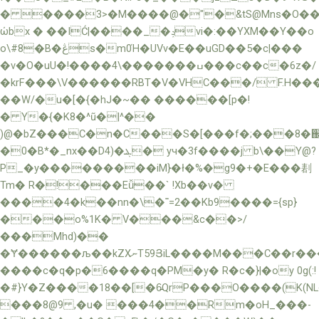
� ����3>�M����@�"�&tS@Mns�O��2ز#�a��:�˱N�tv�����$17�%@���m�Z;W�y�����N
ώbx � ��IĆ|����_�ݚvi�:��YXM��Y��o
o\#8�B�ڠs�m0Ή�UVv�E��uGD��5�c|�� �
�v�O�uU�!����4 \�������ߎ���c��c�6z�/
�krF���\V������RBT�V�VHC���/ F.H�
��W/�u�[�{�hJ�~�� ������[p�!
� Y�{�K8�^ũ�|^��
)@�bZ���C�n�C���S�[���f�;���8�֌
�0�B*�_nx�
�D4)�ܔ� yч�3f����j b\��Y@?
P_�y���������iM}�ł�%�g9�+�E���剨
Tm� R�!���Eǚ��` !Xb��v�
����4�k��nn�\�˭=2��Kb9����={sp}
���o%1K� V���&c��>/
���Mhd)��
�Ɏ������љ��kZXނΤ59ՅiL����M���C��r���2T���uN�ey����5��2sH��Oyleޯ�?
����c�q�p�6����q�PM�y� R�c�}|�oy 0g(:!
�#}Y�Z����18��[�6̵QrP���O����(K(NL
���8@9 ,�u� ���4��Rm�oH_���-